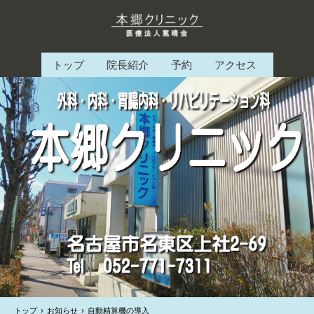
トップ
院長紹介
予約
アクセス
トップ
›
お知らせ
›
自動精算機の導入